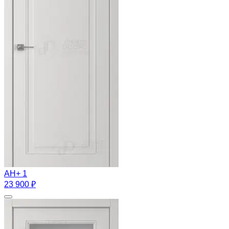
АН+ 1
23 900 ₽