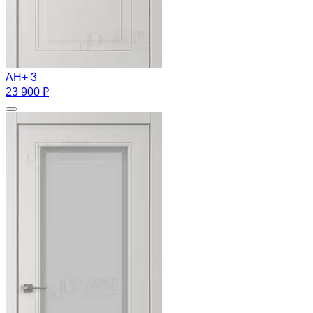
АН+ 3
23 900 ₽