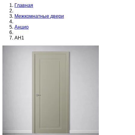
Главная
Межкомнатные двери
Анцио
АН1