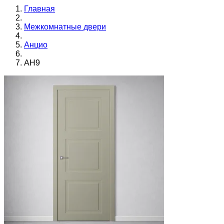
Главная
Межкомнатные двери
Анцио
АН9