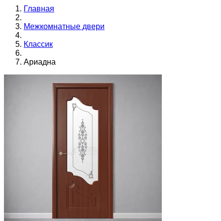
Главная
Межкомнатные двери
Классик
Ариадна