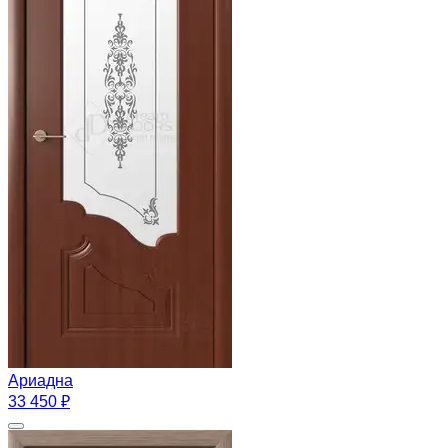
Ариадна
33 450 ₽