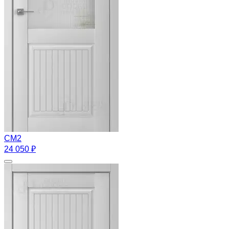
CM2
24 050 ₽