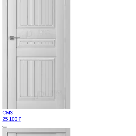
CM3
25 100 ₽