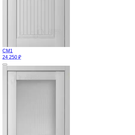
CM1
24 250 ₽