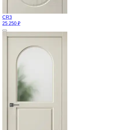
CR3
25 250 ₽