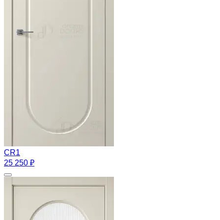
CR1
25 250 ₽