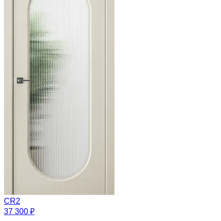
CR2
37 300 ₽