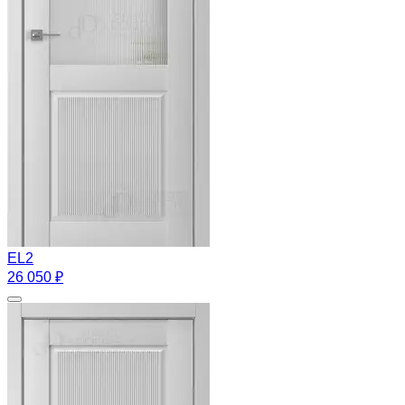
EL2
26 050 ₽