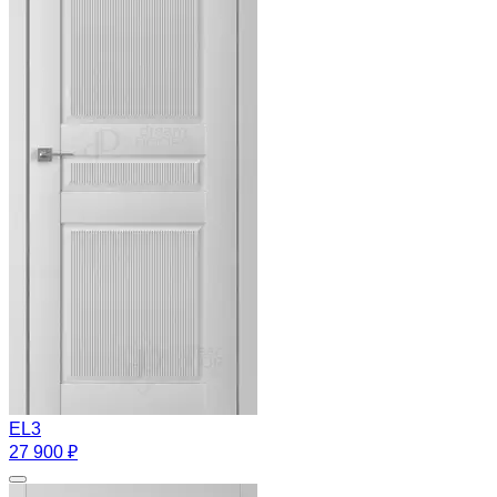
EL3
27 900 ₽