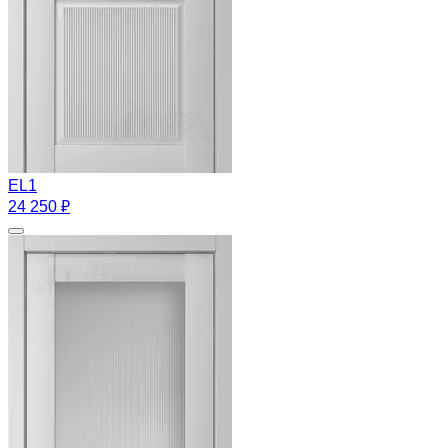
EL1
24 250 ₽