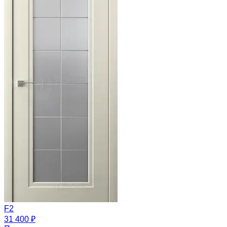
F2
31 400 ₽