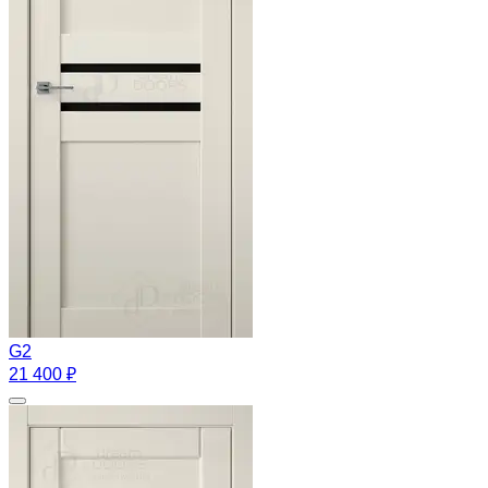
G2
21 400 ₽