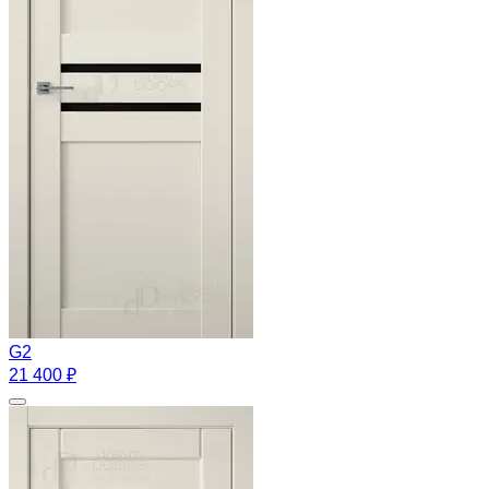
G2
21 400 ₽