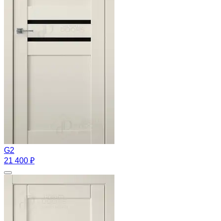
G2
21 400 ₽