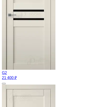
G2
21 400 ₽