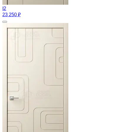
I2
23 250 ₽