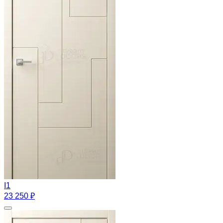
I1
23 250 ₽