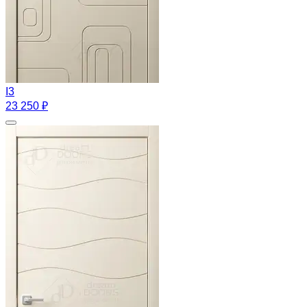
I3
23 250 ₽