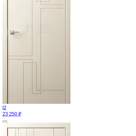
I2
23 250 ₽