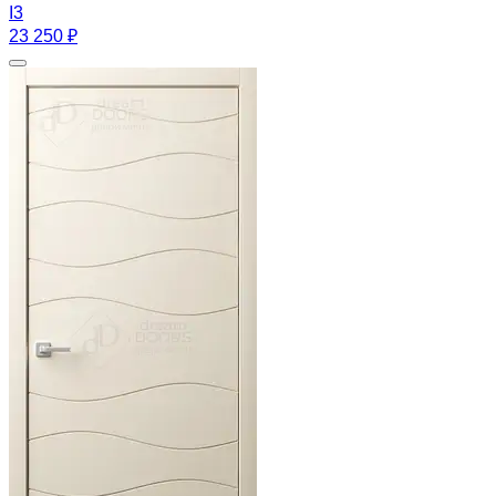
I3
23 250 ₽