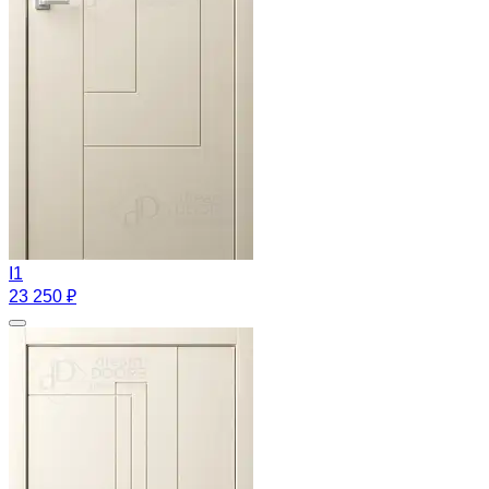
I1
23 250 ₽