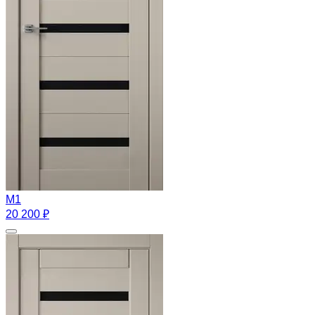
M1
20 200 ₽