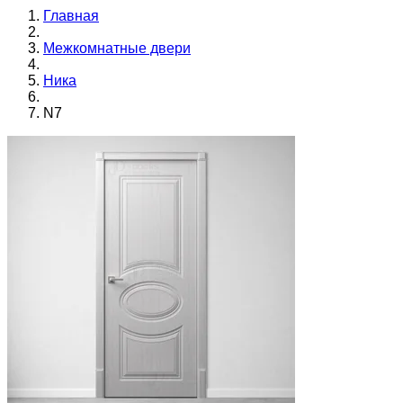
Главная
Межкомнатные двери
Ника
N7