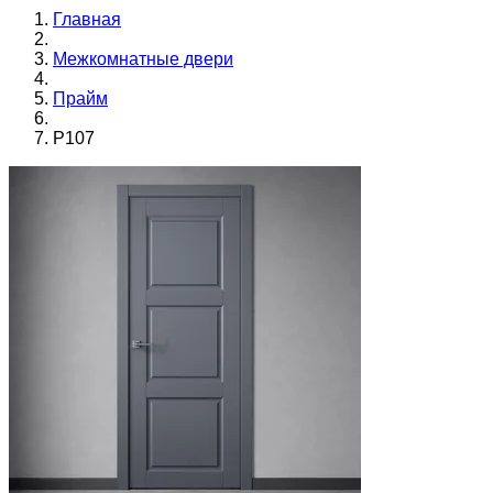
Главная
Межкомнатные двери
Прайм
Р107