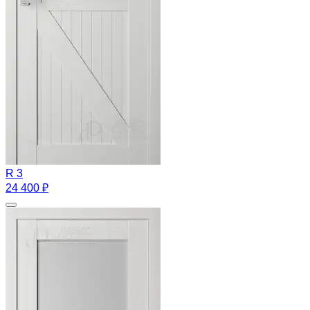
R 3
24 400 ₽