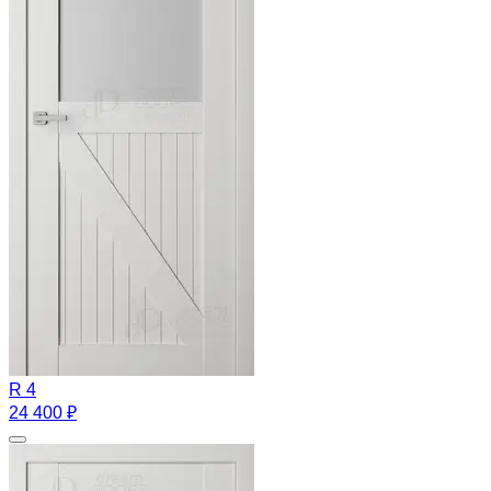
R 4
24 400 ₽