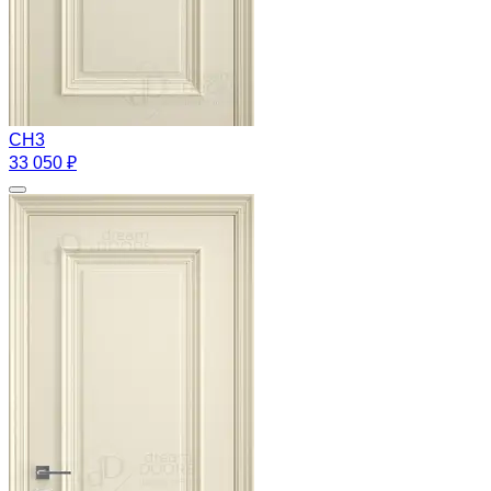
CH3
33 050 ₽