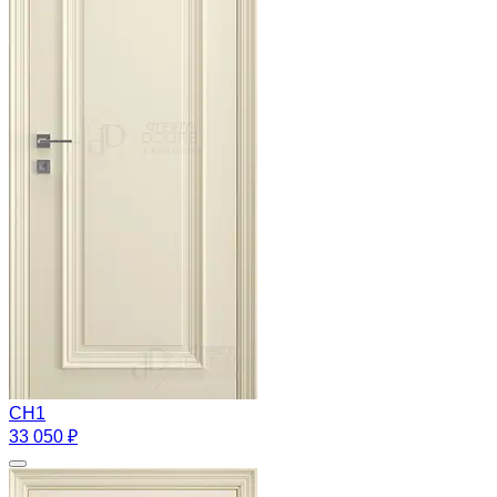
CH1
33 050 ₽