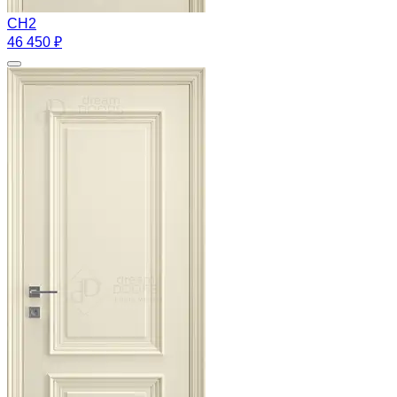
CH2
46 450 ₽