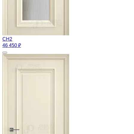
CH2
46 450 ₽