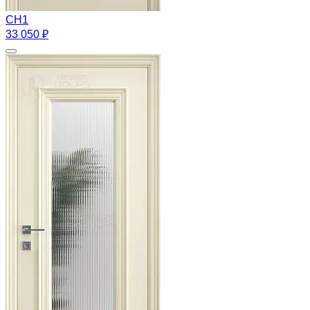
CH1
33 050 ₽