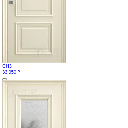
CH3
33 050 ₽