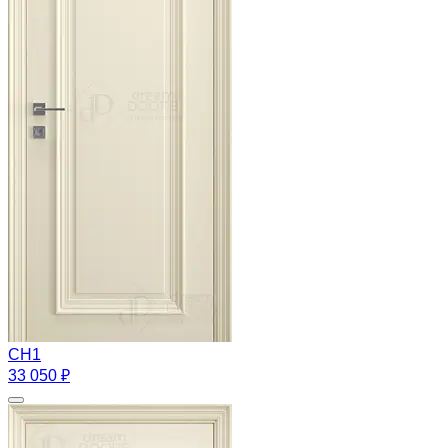
CH1
33 050 ₽