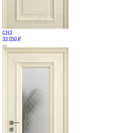
CH3
33 050 ₽