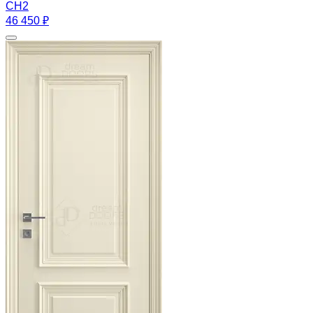
CH2
46 450 ₽