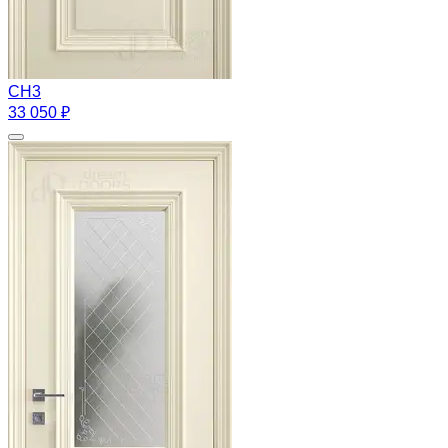
CH3
33 050 ₽