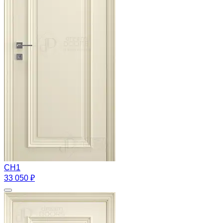
CH1
33 050 ₽