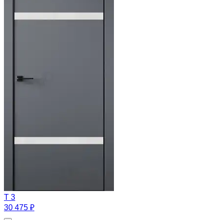
T 3
30 475 ₽