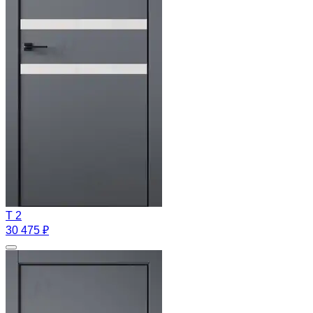
T 2
30 475 ₽