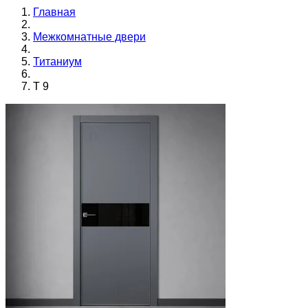
Главная
Межкомнатные двери
Титаниум
T 9