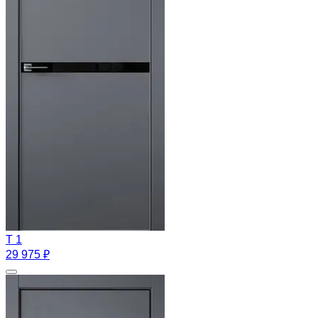
T 1
29 975 ₽