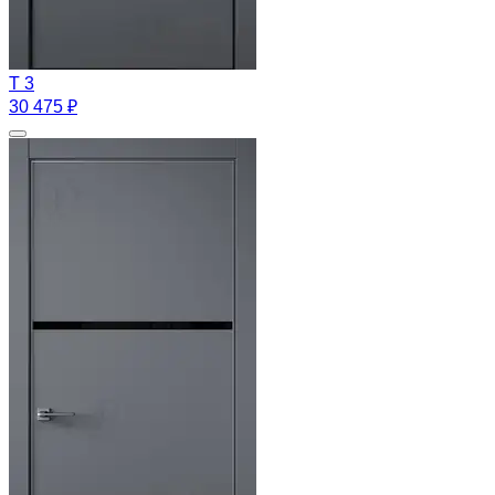
T 3
30 475 ₽