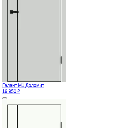
Галант М1 Доломит
19 950 ₽