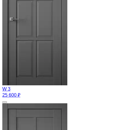
W 3
25 600 ₽