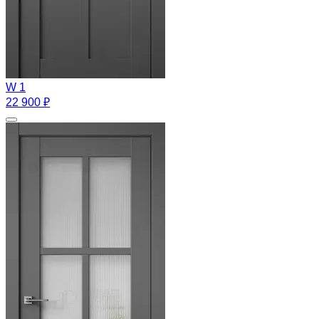
W 1
22 900 ₽