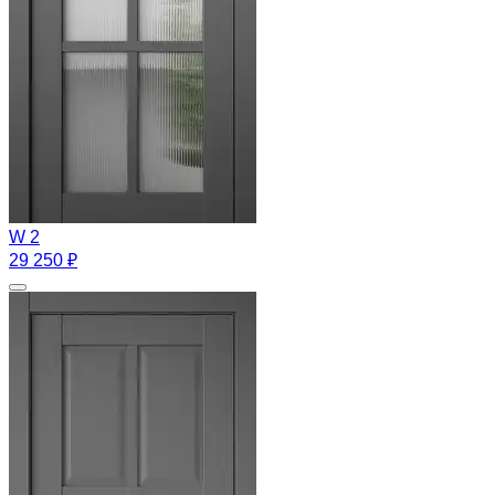
W 2
29 250 ₽