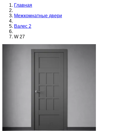
Главная
Межкомнатные двери
Валес 2
W 27