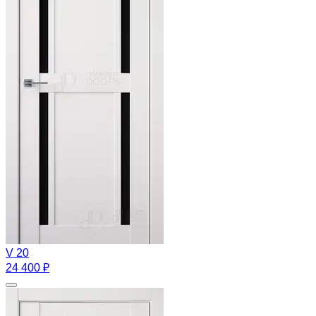
V 20
24 400 ₽