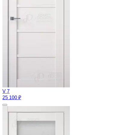
V 7
25 100 ₽