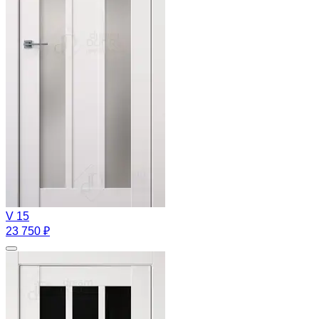
V 15
23 750 ₽