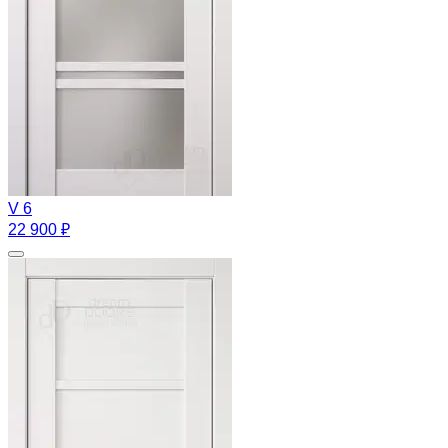
V 6
22 900 ₽