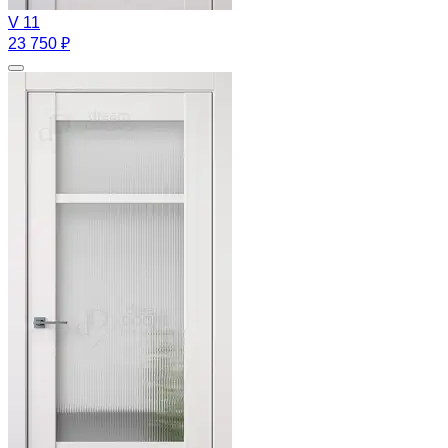
V 11
23 750 ₽