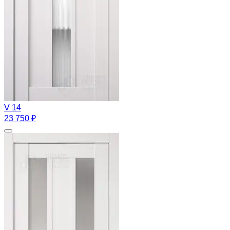
V 14
23 750 ₽