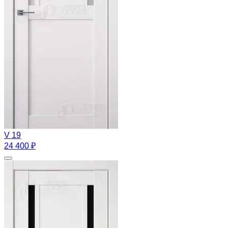
V 19
24 400 ₽