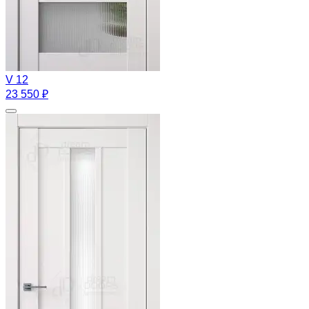
V 12
23 550 ₽