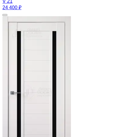
V 21
24 400 ₽