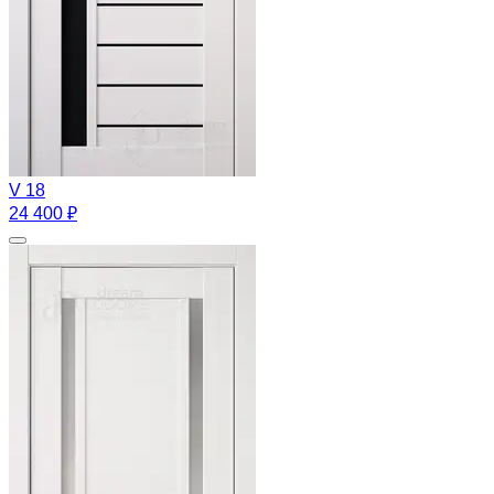
V 18
24 400 ₽