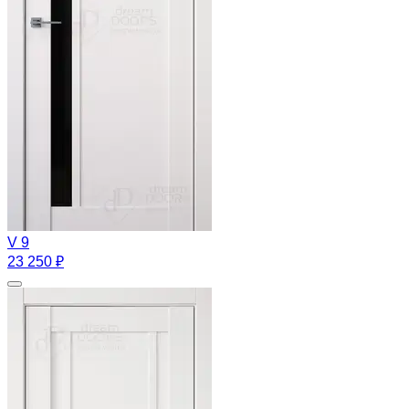
V 9
23 250 ₽