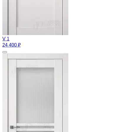
V 1
24 400 ₽