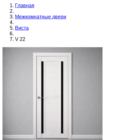
Главная
Межкомнатные двери
Виста
V 22